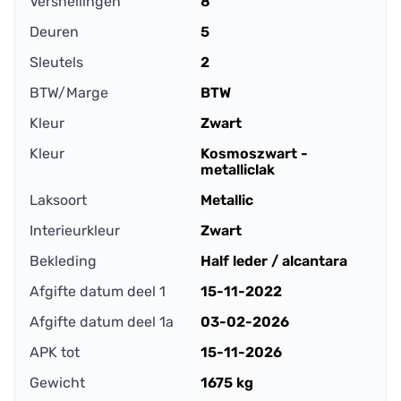
Versnellingen
8
Deuren
5
Sleutels
2
BTW/Marge
BTW
Kleur
Zwart
Kleur
Kosmoszwart -
metalliclak
Laksoort
Metallic
Interieurkleur
Zwart
Bekleding
Half leder / alcantara
Afgifte datum deel 1
15-11-2022
Afgifte datum deel 1a
03-02-2026
APK tot
15-11-2026
Gewicht
1675 kg