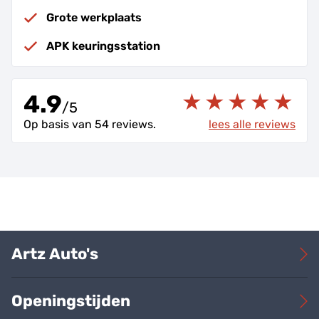
Grote werkplaats
APK keuringsstation
4.9
/
5
Op basis van 54 reviews.
lees alle reviews
Artz Auto's
Voorraad
Openingstijden
Over Artz Auto’s