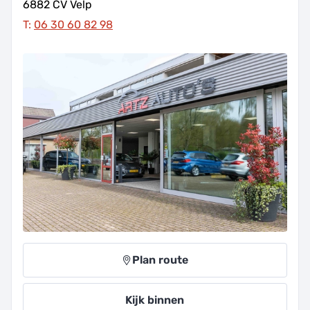
6882 CV
Velp
T:
06 30 60 82 98
Plan route
Kijk binnen