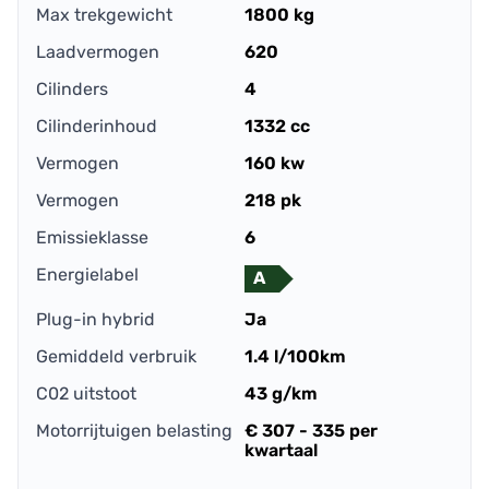
Max trekgewicht
1800 kg
Laadvermogen
620
Cilinders
4
Cilinderinhoud
1332 cc
Vermogen
160 kw
Vermogen
218 pk
Emissieklasse
6
Energielabel
A
Plug-in hybrid
Ja
Gemiddeld verbruik
1.4 l/100km
C02 uitstoot
43 g/km
Motorrijtuigen belasting
€ 307 - 335 per
kwartaal