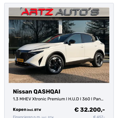
Nissan QASHQAI
1.3 MHEV Xtronic Premium l H.U.D l 360 l Pano
l Parelmoer lak
€ 32.200,-
Kopen
incl.
BTW
Financieren p.m.
€ 457,-
incl.
BTW