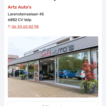
Artz Auto's
Larensteinselaan
45
6882 CV
Velp
T:
06 30 60 82 98