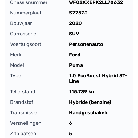
Chassisnummer
WF02XXERK2LL70632
Nummerplaat
S225ZJ
Bouwjaar
2020
Carrosserie
SUV
Voertuigsoort
Personenauto
Merk
Ford
Model
Puma
Type
1.0 EcoBoost Hybrid ST-
Line
Tellerstand
115.739 km
Brandstof
Hybride (benzine)
Transmissie
Handgeschakeld
Versnellingen
6
Zitplaatsen
5